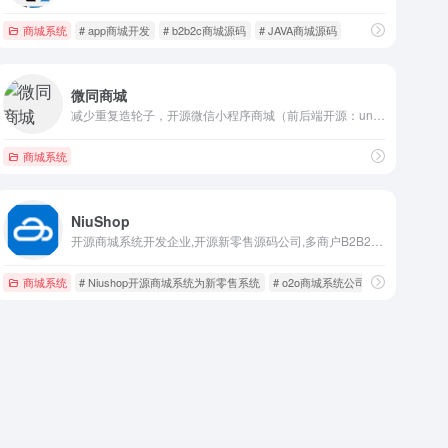
商城系统
# app商城开发
# b2b2c商城源码
# JAVA商城源码
微同商城
减少重复造轮子，开源微信小程序商城（前后端开源：uniapp+Java），秒杀、优惠券、多商户、直播卖货、分销等功能。快速搭建一个属于自己的微信小程序商城。
商城系统
NiuShop
开源商城系统开发企业,开源新零售源码公司,多商户B2B2C公司,单用户B2C企业,开源微商城机构,电商小程序商城组织,o2o商城系统开发公司,免费开源商城,开源商城源码定制服务
商城系统
# Niushop开源商城系统为新零售系统
# o2o商城系统公司提供免费开源商