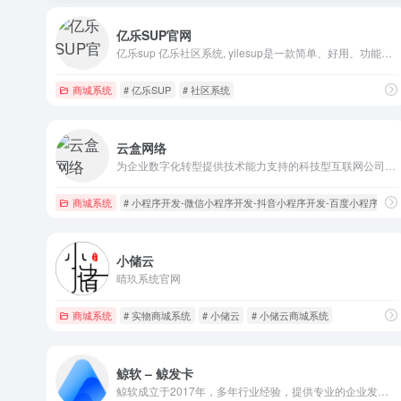
亿乐SUP官网
亿乐sup 亿乐社区系统, yilesup是一款简单、好用、功能完善的自助下单销售系统，一键对接SUP货源分销生成独立部署商城，网络创业首选。
商城系统
# 亿乐SUP
# 社区系统
云盒网络
为企业数字化转型提供技术能力支持的科技型互联网公司；智慧零售解决方案、精准获客解决方案、同城生活解决方案、商标软著解决方案等，全方位助力企业数字化转型；面向服务商的“云盒小程序”SaaS云服务；面向品牌商的短视频获客、社交广告；面向消费者的靠谱运营社区等，受到很多家企业青睐。连接未来，连接你；服务为
商城系统
# 小程序开发-微信小程序开发-抖音小程序开发-百度小程序开发
小储云
晴玖系统官网
商城系统
# 实物商城系统
# 小储云
# 小储云商城系统
鲸软 – 鲸发卡
鲸软成立于2017年，多年行业经验，提供专业的企业发卡系统及一站式解决方案，目前是商业商城系统中比较好用的系统。