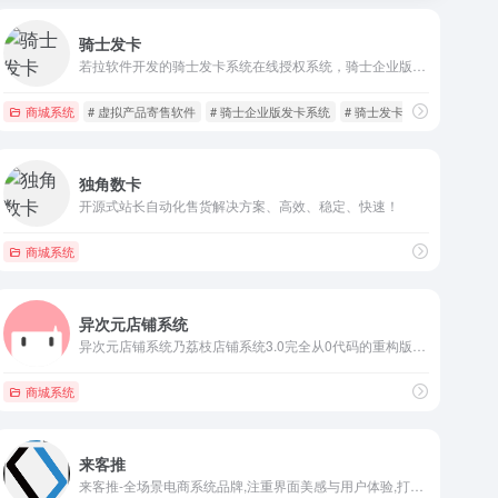
骑士发卡
若拉软件开发的骑士发卡系统在线授权系统，骑士企业版发卡系统，虚拟产品寄售软件，使用技术栈Webman + PHP8 + MYSQL8 + Vite +TypeScript + Vue3 + tdesign
商城系统
# 虚拟产品寄售软件
# 骑士企业版发卡系统
# 骑士发卡系统
独角数卡
开源式站长自动化售货解决方案、高效、稳定、快速！
商城系统
异次元店铺系统
异次元店铺系统乃荔枝店铺系统3.0完全从0代码的重构版本，原生php开发，数据库底层使用Eloquent ORM，模板渲染使用Smarty3.1以及PHP原生渲染，会话保持全程使用session ，下面是简单功能介绍，还有更多细节无法一一介绍，需要你自己下载并安装才能体验。
商城系统
来客推
来客推-全场景电商系统品牌,注重界面美感与用户体验,打造独特电商系统生态圈。 主营业务：开源免费小程序商城系统,电商小程序,多租户多用户商城源码,SaaS电商系统,电商软件定制服务,app商城开发及高端电商系统开发等服务,前方荆棘成林,吾亦奋勇前行,我为来客代言！