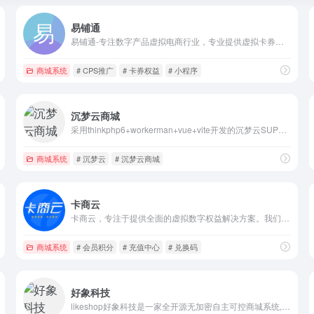
易铺通
易铺通-专注数字产品虚拟电商行业，专业提供虚拟卡券、数字权益等虚拟产品销售系统开发，及传统企业数字化转型新零售电商系统、社交电商、知识付费等解决方案，充分将公域流量转为私域流量，帮助企业快速积累用户并实现精准营销，专业技术团队，提供品牌定制服务，满足您的个性化需求，私有化部署并可提供源代码交付。
商城系统
# CPS推广
# 卡券权益
# 小程序
沉梦云商城
采用thinkphp6+workerman+vue+vite开发的沉梦云SUP权益实物系统，版本和功能更完善，深度开发适配的插件系统，支持各种复杂功能实现，帮助客户有更多选择的同时，还能给各大开发者带来收益
-小程序定制-商城系统开发-自己搭建小程序
商城系统
# 沉梦云
# 沉梦云商城
卡商云
卡商云，专注于提供全面的虚拟数字权益解决方案。我们致力于满足企业与个人的多元化需求，供应权益卡券、虚拟充值、游戏点卡、影音会员等丰富产品，同时为企业提供专业的数字产品销售、电商私域流量变现、营销赠礼、企业福利、会员积分消耗、礼品卡定制以及API接入等一站式解决方案，助力企业持续增长与开拓。
商城系统
# 会员积分
# 充值中心
# 兑换码
好象科技
likeshop好象科技是一家全开源无加密自主可控商城系统,依托新零售社交营销新场景，全渠道全终端将会员分销系统与社交电商系统创新性深度集成，公域流量转为私域流量，帮助企业打造商业闭环,一次购买永久享受免费升级服务,免费提供运营手册、开发文档、接口文档、让商城开发更简单，咨询:18925185700