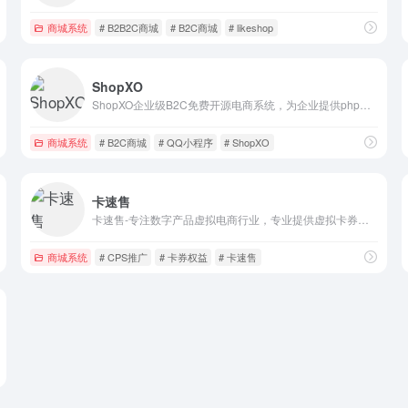
商城系统
# B2B2C商城
# B2C商城
# likeshop
ShopXO
ShopXO企业级B2C免费开源电商系统，为企业提供php商城系统、微信商城、小程序、功能强大，易用性强。
商城系统
# B2C商城
# QQ小程序
# ShopXO
卡速售
卡速售-专注数字产品虚拟电商行业，专业提供虚拟卡券、数字权益等虚拟产品销售系统开发，及传统企业数字化转型新零售电商系统、社交电商、知识付费等解决方案，充分将公域流量转为私域流量，帮助企业快速积累用户并实现精准营销，专业技术团队，提供品牌定制服务，满足您的个性化需求，私有化部署并可提供源代码交付。
商城系统
# CPS推广
# 卡券权益
# 卡速售