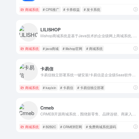
商城系统
# CPS推广
# 卡券权益
# 发卡系统
LILISHOP
lilishop商城系统是基于Java技术的企业级网上商城系统, 我们致力于提供 安全、稳定、易用的企业级电商平台系统软件。公司的技术团队从事电商行业多年，具备丰富电商开发经验，采用行业前沿开发技术， 为客户提供如B2B2C、S2B2C、代理商城、社交电商、跨境电商等多种类型商业模式的解决⽅案和
商城系统
# java商城
# lilishop官网
# 商城系统
卡易信
卡易信独立部署系统一键安装!卡易信是企业级Saas软件开发商,产品包含“卡易信批发系统”、“卡易信零售系统”“租宝宝”、“77KA”“云小店”“99KA”致力于数字产品在线销售以及相关的电子商务领域的拓展和服务,为客户提供更有价值的资源和销售管理系统,打造成为行业最值得信赖的数字产品支撑平台.专注服
商城系统
# kayixin
# 卡易信
# 卡易信独立部署
Crmeb
CRMEB开源商城系统，围绕新零售、品牌连锁、商家入驻等多种商业模式，自主研发B2C商城系统、B2B2C多商户商城系统、连锁多门店商城系统、跨境电商系统等；应用于直播电商、社交新零售、商家入驻等多种应用场景，系统支持多语言、多端登录，代码开源、独立部署、永久免费升级。咨询：400-8888-794
商城系统
# B2B2C
# CRMEB官网
# 免费商城系统源码