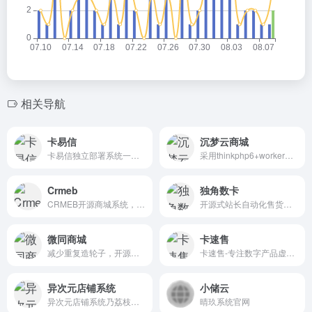
相关导航
卡易信
沉梦云商城
卡易信独立部署系统一键安装!卡易信是企业级Saas软件开发商,产品包含“卡易信批发系统”、“卡易信零售系统”“租宝宝”、“77KA”“云小店”“99KA”致力于数字产品在线销售以及相关的电子商务领域的拓展和服务,为客户提供更有价值的资源和销售管理系统,打造成为行业最值得信赖的数字产品支撑平台.专注服
采用thinkphp6+workerman+vue+vite开发的沉梦云SUP权益实物系统，版本和功能更完善，深度开发适配的插件系统，支持各种复杂功能实现，帮助客户有更多选择的同时，还能给各大开发者带来收益
Crmeb
独角数卡
CRMEB开源商城系统，围绕新零售、品牌连锁、商家入驻等多种商业模式，自主研发B2C商城系统、B2B2C多商户商城系统、连锁多门店商城系统、跨境电商系统等；应用于直播电商、社交新零售、商家入驻等多种应用场景，系统支持多语言、多端登录，代码开源、独立部署、永久免费升级。咨询：400-8888-794
开源式站长自动化售货解决方案、高效、稳定、快速！
微同商城
卡速售
减少重复造轮子，开源微信小程序商城（前后端开源：uniapp+Java），秒杀、优惠券、多商户、直播卖货、分销等功能。快速搭建一个属于自己的微信小程序商城。
卡速售-专注数字产品虚拟电商行业，专业提供虚拟卡券、数字权益等虚拟产品销售系统开发，及传统企业数字化转型新零售电商系统、社交电商、知识付费等解决方案，充分将公域流量转为私域流量，帮助企业快速积累用户并实现精准营销，专业技术团队，提供品牌定制服务，满足您的个性化需求，私有化部署并可提供源代码交付。
异次元店铺系统
小储云
异次元店铺系统乃荔枝店铺系统3.0完全从0代码的重构版本，原生php开发，数据库底层使用Eloquent ORM，模板渲染使用Smarty3.1以及PHP原生渲染，会话保持全程使用session ，下面是简单功能介绍，还有更多细节无法一一介绍，需要你自己下载并安装才能体验。
晴玖系统官网