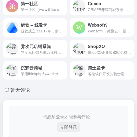
第一社区
Crmeb
第一社区（www.01sq.com）优秀的资源社区平台、第一资源网、专注源代码分享、高度聚合资源、致力于打造全网最高质量资源平台！努力成为真正的第一社区。
CRMEB开源商城系统，围绕新零售、品牌连锁、商家入驻等多种商业模式，自主研发B2C商城系统、B2B2C多商户商城系统、连锁多门店商城系统、跨境电商系统等；应用于直播电商、社交新零售、商家入驻等多种应用场景，系统支持多语言、多端登录，代码开源、独立部署、永久免费升级。咨询：400-8888-794
鲸软 – 鲸发卡
Websoft9
鲸软成立于2017年，多年行业经验，提供专业的企业发卡系统及一站式解决方案，目前是商业商城系统中比较好用的系统。
Websoft9（微聚云） 是一个创新的企业云应用托管平台，只需单击几下即可将您的应用程序部署到您自己的云设施中。它支持用户自己构建和部署软件，同时也预制可一键部署的模板，包含：数据分析、AI、网站、企业运营、设计创作、低代码、数据库等细分领域数百个顶尖工具。企业可以轻松选择、部署和管理所需的应用，
异次元店铺系统
ShopXO
异次元店铺系统乃荔枝店铺系统3.0完全从0代码的重构版本，原生php开发，数据库底层使用Eloquent ORM，模板渲染使用Smarty3.1以及PHP原生渲染，会话保持全程使用session ，下面是简单功能介绍，还有更多细节无法一一介绍，需要你自己下载并安装才能体验。
ShopXO企业级B2C免费开源电商系统，为企业提供php商城系统、微信商城、小程序、功能强大，易用性强。
沉梦云商城
骑士发卡
采用thinkphp6+workerman+vue+vite开发的沉梦云SUP权益实物系统，版本和功能更完善，深度开发适配的插件系统，支持各种复杂功能实现，帮助客户有更多选择的同时，还能给各大开发者带来收益
若拉软件开发的骑士发卡系统在线授权系统，骑士企业版发卡系统，虚拟产品寄售软件，使用技术栈Webman + PHP8 + MYSQL8 + Vite +TypeScript + Vue3 + tdesign
暂无评论
您必须登录才能参与评论！
立即登录