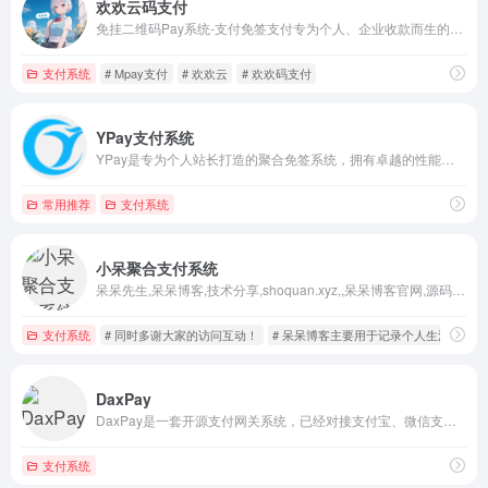
欢欢云码支付
免挂二维码Pay系统-支付免签支付专为个人、企业收款而生的支付工具。为支付宝、微信支付的个人账户、企业账号，提供即时到账收款API。安全可靠，费率低。
支付系统
# Mpay支付
# 欢欢云
# 欢欢码支付
YPay支付系统
YPay是专为个人站长打造的聚合免签系统，拥有卓越的性能和丰富的功能。它采用全新轻量化的界面UI，让您能更方便快捷地解决知识付费和运营赞助的难题。同时，它基于Thinkphp8、Vue3、TypeScript、Vite、Element Plus、Pinia、Swoole等架构，提供实时监控和管理功能
常用推荐
支付系统
小呆聚合支付系统
呆呆先生,呆呆博客,技术分享,shoquan.xyz,,呆呆博客官网,源码分享,dai支付,小呆,支付通道,游戏通道
支付系统
# 同时多谢大家的访问互动！
# 呆呆博客主要用于记录个人生活爱好折
DaxPay
DaxPay是一套开源支付网关系统，已经对接支付宝、微信支付、云闪付相关的接口。可以独立部署，提供接口供业务系统进行调用，不对原有系统产生影响。
支付系统