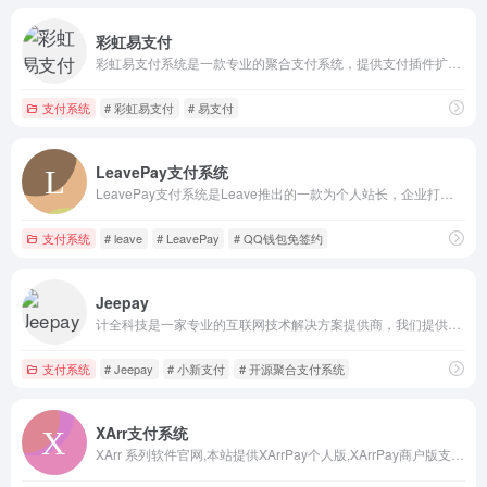
彩虹易支付
彩虹易支付系统是一款专业的聚合支付系统，提供支付插件扩展、用户组管理、商户审核、实名认证等特色功能，支持支付宝，微信，QQ钱包等多种支付通道
支付系统
# 彩虹易支付
# 易支付
LeavePay支付系统
LeavePay支付系统是Leave推出的一款为个人站长，企业打造的专业聚合免签支付系统,以卓越的系统性能,个性的后台操作,丰富的系统功能,解决个人站长知识付费、运营赞助的难题,更便捷的监控方式,更优的产品质量,更可靠的服务态度,值得您的选择!
支付系统
# leave
# LeavePay
# QQ钱包免签约
Jeepay
计全科技是一家专业的互联网技术解决方案提供商，我们提供开源聚合支付系统Jeepay，商业版Jeepay Plus系统，并提供源码及技术支持服务，也可以定制化开发。
支付系统
# Jeepay
# 小新支付
# 开源聚合支付系统
XArr支付系统
XArr 系列软件官网,本站提供XArrPay个人版,XArrPay商户版支付系统,更有家庭媒体相关XArrRss追番追剧程序