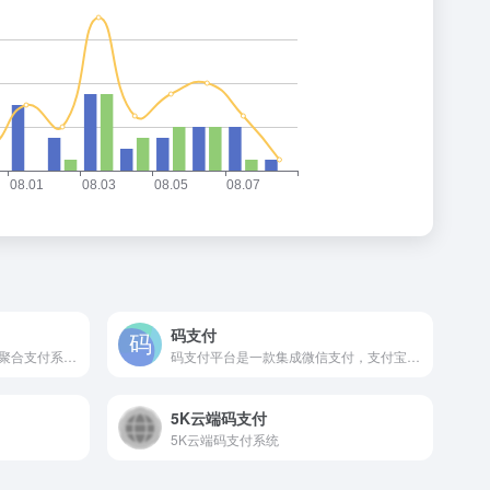
码支付
彩虹易支付系统是一款专业的聚合支付系统，提供支付插件扩展、用户组管理、商户审核、实名认证等特色功能，支持支付宝，微信，QQ钱包等多种支付通道
码支付平台是一款集成微信支付，支付宝支付，QQ钱包支付，银联支付，三方支付，云闪付的多场景条件整合的聚合接口平台，保障每位商户资金即时到账；解决个人开发者和商家订单收款难题。
5K云端码支付
5K云端码支付系统