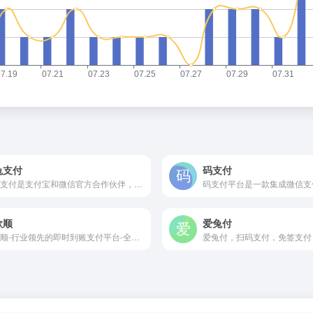
兔支付
码支付
蓝兔支付是支付宝和微信官方合作伙伴，专业服务于个人的正规、安全、稳定、可靠的官方支付接口，方便个人创业者通过API进行网站收款。
款顺
爱兔付
收款顺-行业领先的即时到账支付平台-全网最稳最安全的即时到账支付平台-提供最优质最稳定的在线支付平台，通道轮训，励志打造最稳定最安全的支付系统，提供24小时全天候售后，三网免输金额秒回调，无需挂机，三网免挂会员免费送，0费率，国内高防机房不拉闸秒回调!