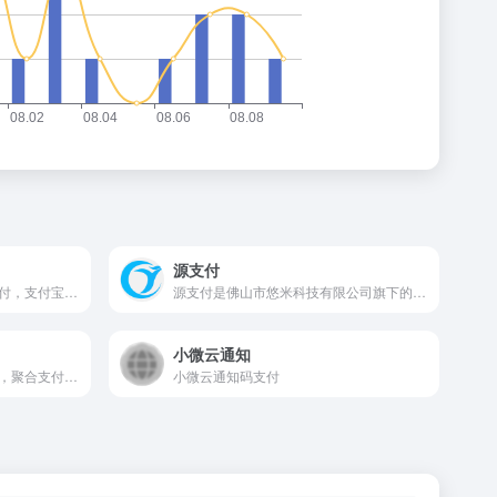
源支付
码支付平台是一款集成微信支付，支付宝支付，QQ钱包支付，银联支付，三方支付，云闪付的多场景条件整合的聚合接口平台，保障每位商户资金即时到账；解决个人开发者和商家订单收款难题。
源支付是佛山市悠米科技有限公司旗下的免签约支付产品，完美解决支付难题，一站式接入支付宝，微信，财付通，QQ钱包,微信wap，帮助开发者快速集成到自己相应产品，效率高，见效快，费率低！
小微云通知
爱兔付，扫码支付，免签支付，聚合支付，码支付免签约，聚合支付平台系统服务商。快速开始官方文档 特性 我们会一直探索，追求更好的使用体验。接口安全 稳定
小微云通知码支付