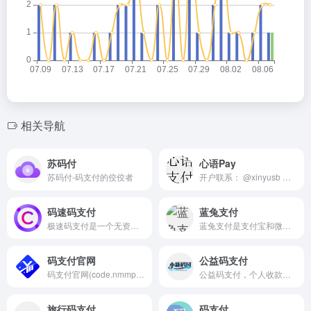
相关导航
苏码付
心语Pay
苏码付-码支付的佼佼者
开户联系： @xinyusb 结算只回U 6% 实时汇率 +0.2
码速码支付
蓝兔支付
极速码支付是一个无资金托管结算，收款即时到你个人账户，更放心！免手机电脑端监控，云端自动监测，更省心！ 即开即用，高并发，超稳定不漏订单！本站已稳定运营两年！国内首屈一指的专业码支付平台！一站式接入，轻松拥有支付宝、微信支付、QQ等主流支付渠道同时还拥有最专业、最直观的数据管理系统，让对账轻松简单,
蓝兔支付是支付宝和微信官方合作伙伴，专业服务于个人的正规、安全、稳定、可靠的官方支付接口，方便个人创业者通过API进行网站收款。
码支付官网
公益码支付
码支付官网(code.nmmp.cn)提供免签约的聚合支付解决方案，支持微信支付、支付宝等多种支付方式，资金实时到账，全天候客服服务。
公益码支付，个人收款无压力，支持mac uos 自挂 iPad
旅行码支付
码支付