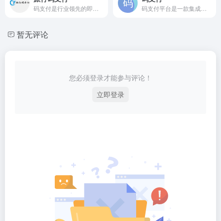
码支付是行业领先的即时到账支付平台，免签支付专为个人、企业收款而生的支付工具。为支付宝、微信支付的个人账户、企业账号，提供即时到账收款API接口。安全可靠，0费率。
码支付平台是一款集成微信支付，支付宝支付，QQ钱包支付，银联支付，三方支付，云闪付的多场景条件整合的聚合接口平台，保障每位商户资金即时到账；解决个人开发者和商家订单收款难题。
暂无评论
您必须登录才能参与评论！
立即登录