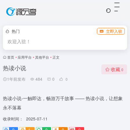
热门
立即入驻
欢迎入驻！
首页
•
应用平台
•
其他平台
•
正文
热读小说
收藏
0
1年前发布
484
0
0
热读小说-一触即达，畅游万千故事 —— 热读小说，让想象
永不落幕
收录时间：
2025-07-11
0
1-
0
0
0