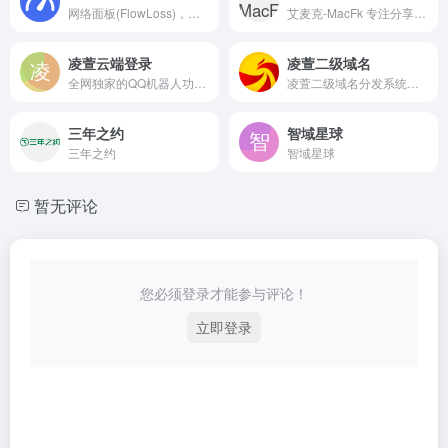
网络面板(FlowLoss)，做最好用的流量消耗器，测试您的网速，多地查询您的IP地址，同时具备网络延迟实时检测
艾麦克-MacFk 专注分享Mac/Windows精品电脑软件下载，以及各种实用的Mac资讯教程，致力于打造从软件到服务都是一流的软件下载网站。
凌萱云端登录
凌萱二级域名
全网独家的QQ机器人功能，群管、群娱乐、定时给好友、Q群发信息，打广告、留痕的好帮手！
凌萱二级域名分发系统，提供免费二级域名分发。
三年之约
智域星球
三年之约
智域星球
暂无评论
您必须登录才能参与评论！
立即登录