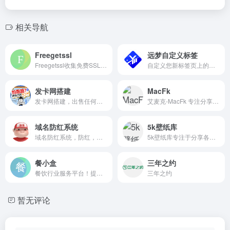
相关导航
Freegetssl
远梦自定义标签
Freegetssl收集免费SSL证书，你可以申请Let&#039;s Encrypt,Zerossl,sectigo,CertCloud,rapidssl各个品牌的一年或90天免费证书。
自定义您新标签页上的网站和壁纸以及搜索引擎,创建和编辑属于您自己的浏览器标签页,精美日历、炫酷天气、每日头条、海量壁纸、常用网址随心订制
发卡网搭建
MacFk
发卡网搭建，出售任何虚拟产品，不限制业务，包一条龙服务！有需要的找我，一般都是做好后付。做好后付~~有演示站 24小时自动发卡密
艾麦克-MacFk 专注分享Mac/Windows精品电脑软件下载，以及各种实用的Mac资讯教程，致力于打造从软件到服务都是一流的软件下载网站。
域名防红系统
5k壁纸库
域名防红系统，防红，域防红，防红强开，防红跳转
5k壁纸库专注于分享各种电脑壁纸，手机壁纸，美女壁纸，动漫壁纸，风景图片壁纸等
餐小盒
三年之约
餐饮行业服务平台！提供餐饮技术、香料配方、餐饮报告、餐饮书籍，食品添加剂、餐饮预制菜供应链，点餐系统、收银软件 等推荐。
三年之约
暂无评论