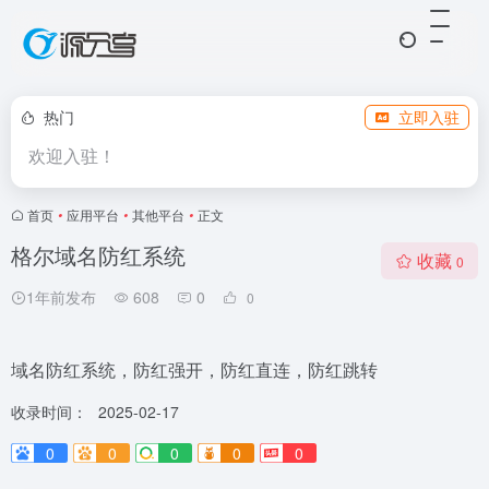
热门
立即入驻
欢迎入驻！
首页
•
应用平台
•
其他平台
•
正文
格尔域名防红系统
收藏
0
1年前发布
608
0
0
域名防红系统，防红强开，防红直连，防红跳转
收录时间：
2025-02-17
0
0
0
0
0