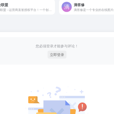
业联盟
滴答修
卡业联盟 --运营商直签授权平台！一个创新的流量卡管理平台，以其便捷、高效的服务理念，为用户和代理带来了全新的体验，卡业联盟分销商已突破百万，日订单已突破5万，旗下产品皆为免税佣金没有6%税款。
您必须登录才能参与评论！
立即登录