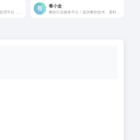
餐小盒
滴答修是一个专业的在线图片处理平台，提供多种高效实用的图片处理功能，无需安装软件，即可在线完成各种图片编辑需求。核心功能：图片转PDF，智能抠图，OCR文字识别，图片格式转换，图片压缩，图片去水印
餐饮行业服务平台！提供餐饮技术、香料配方、餐饮报告、餐饮书籍，食品添加剂、餐饮预制菜供应链，点餐系统、收银软件 等推荐。