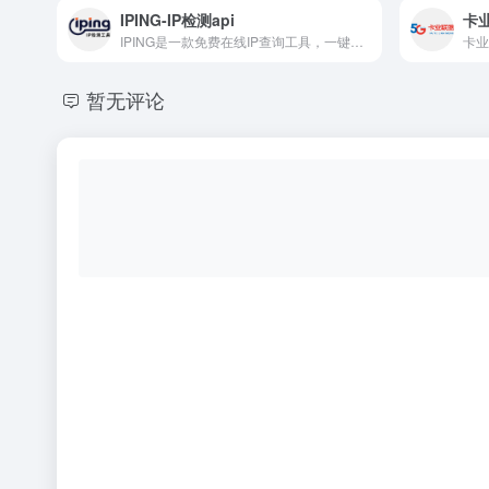
IPING-IP检测api
卡
IPING是一款免费在线IP查询工具，一键查询IP或域名的归属地、运营商、IP类型、ASN、风控评分、风险类型、是否为代理，为跨境、网络开发者提供代理检测及MTR追踪服务，为网络安全防护和数据管控提供有效数据支持。
暂无评论