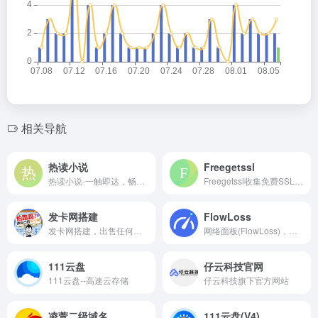
相关导航
热读小说
Freegetssl
热读小说-一触即达，畅游万千故事 —— 热读小说，让想象永不落幕
Freegetssl收集免费SSL证书，你可以申请Let&#039;s Encrypt,Zerossl,sectigo,CertCloud,rapidssl各个品牌的一年或90天免费证书。
发卡网搭建
FlowLoss
发卡网搭建，出售任何虚拟产品，不限制业务，包一条龙服务！有需要的找我，一般都是做好后付。做好后付~~有演示站 24小时自动发卡密
网络面板(FlowLoss)，做最好用的流量消耗器，测试您的网速，多地查询您的IP地址，同时具备网络延迟实时检测
111云盘
仔云科技官网
111云盘--高速云存储
仔云科技旗下官方网站
凌萱二级域名
111云盘(V4)