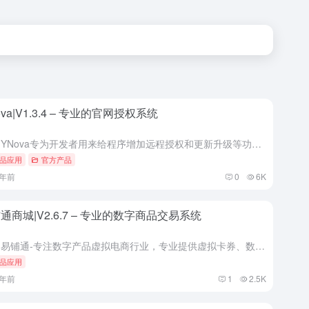
ova|V1.3.4 – 专业的官网授权系统
介绍 YNova专为开发者用来给程序增加远程授权和更新升级等功能，包括系统设置、多应用管理、授权管理、版本管理、日志管理、远程js函数、客户端日志上报等功能模块，公开所有API接口，支持用任何语言，方...
品应用
官方产品
1年前
0
6K
通商城|V2.6.7 – 专业的数字商品交易系统
介绍 易铺通-专注数字产品虚拟电商行业，专业提供虚拟卡券、数字权益等虚拟产品销售系统开发，及传统企业数字化转型新零售电商系统、社交电商、知识付费等解决方案，充分将公域流量转为私域流量，帮助企业快速积累...
品应用
1年前
1
2.5K