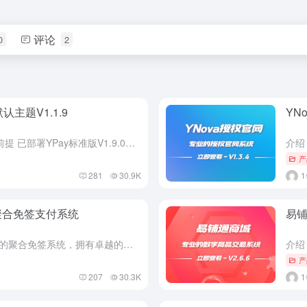
评论
0
2
认主题V1.1.9
YN
主题介绍 默认会员中心主题 使用前提 已部署YPay标准版V1.9.0以上版本 使用教程 1. 先下载程序到本地 2. 将程序包放到/public/user下解压 3. 进入后台-首页模板启用即可 下...
产
281
30.9K
业的聚合免签支付系统
易铺
📝 介绍 YPay是专为个人站长打造的聚合免签系统，拥有卓越的性能和丰富的功能。它采用全新轻量化的界面UI，让您能更方便快捷地解决知识付费和运营赞助的难题。 同时，它基于高性能的ThinkPHP 8...
产
207
30.3K