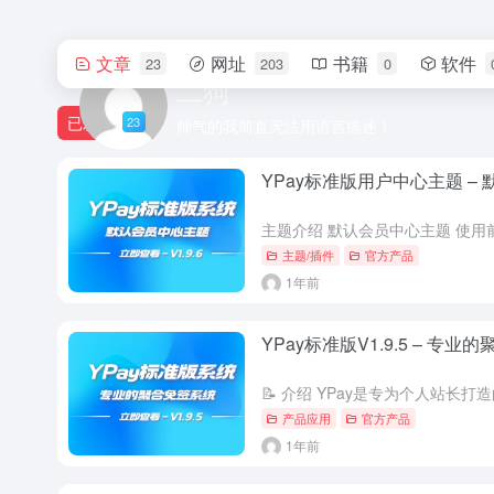
文章
网址
书籍
软件
23
203
0
二狗
已发布
23
帅气的我简直无法用语言描述！
YPay标准版用户中心主题 – 默
主题/插件
官方产品
1年前
YPay标准版V1.9.5 – 专
产品应用
官方产品
1年前