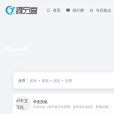
首页
排行榜
今日热点
Maxwell
共 1 篇网址
排序
发布
更新
浏览
点赞
中文汉化
中文汉化（原中国汉化官网）是专业汉化[3D、影视后期、非编]常用软件及高级渲染器等外挂插件，专业制作晴窗汉化字典包，CG中文教程制作，CG资源共享