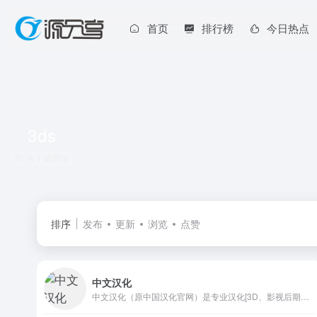
首页
排行榜
今日热点
3ds
共 1 篇网址
排序
发布
更新
浏览
点赞
中文汉化
中文汉化（原中国汉化官网）是专业汉化[3D、影视后期、非编]常用软件及高级渲染器等外挂插件，专业制作晴窗汉化字典包，CG中文教程制作，CG资源共享