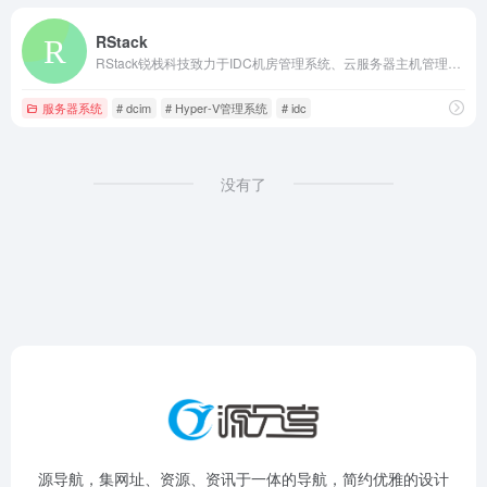
RStack
RStack锐栈科技致力于IDC机房管理系统、云服务器主机管理系统软件及IDC财务管理销售系统、面向数据中心,运维管理,云主机,云虚拟主机,机房自动化提供新一代数据中设备管理系统,it运维管理软件,我们坚持做最简单最好用的IDC系统和软件，让您在最短的时间内就可以搭建好一个功能强大的IDC管理平台。
服务器系统
# dcim
# Hyper-V管理系统
# idc
没有了
源导航，集网址、资源、资讯于一体的导航，简约优雅的设计