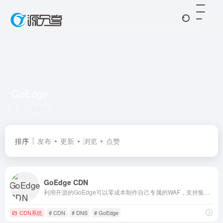
GoEdge
共 1 篇网址
排序
发布
更新
浏览
点赞
GoEdge CDN
利用开源的GoEdge可以零成本制作自己专属的WAF，支持集群式管理和API
CDN系统
# CDN
# DNS
# GoEdge