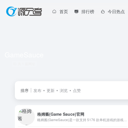
首页
排行榜
今日热点
GameSauce
共 1 篇网址
排序
发布
更新
浏览
点赞
格姆酱(Game Sauce)官网
格姆酱(GameSauce)是一款支持 5176 款单机游戏的游戏修改器, 游戏优化, 游戏Mods, 网络加速平台, 覆盖当前99.9%的热门单机游戏. 格姆酱提供数千款游戏修改器, 游戏存档修改器, 游戏Mods, 游戏汉化包. 每款游戏包含多项游戏属性功能设置, 玩家可以自主定义, 自由编辑,