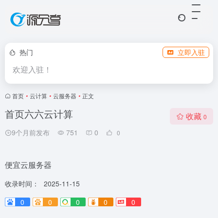
热门
立即入驻
欢迎入驻！
首页
•
云计算
•
云服务器
•
正文
首页六六云计算
收藏
0
9个月前发布
751
0
0
便宜云服务器
收录时间：
2025-11-15
0
0
0
0
0