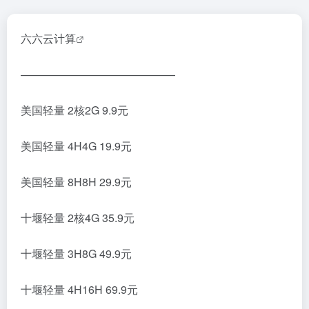
六六云计算
——————————————
美国轻量 2核2G 9.9元
美国轻量 4H4G 19.9元
美国轻量 8H8H 29.9元
十堰轻量 2核4G 35.9元
十堰轻量 3H8G 49.9元
十堰轻量 4H16H 69.9元