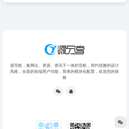
源导航，集网址、资源、资讯于一体的导航，简约优雅的设计
风格，全面的前端用户功能，简单的模块化配置，欢迎您的体
验