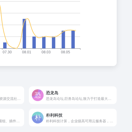
恐龙岛
米坛社区是大型中文智能穿戴资源交流社区，在这里你可以找到小米手环自定义表盘，小米手环资源包，华米手表以及华为手环手表荣耀手环手表等智能穿戴设备的丰富教程和资源，希望您与我们一起，探索不一样，发现属于你的腕上世界！
恐龙岛论坛,巨兽岛论坛,致力于打造最大的恐龙岛社区！
朴利科技
在 BBSMC 上下载 Minecraft 模组、插件、数据包、光影、资源包和整合包。通过现代化、易于使用的界面和 API 在 BBSMC 上发现和发布资源。
朴利科技计算，企业级高可用云服务器，提供优质的游戏联机服务器和托管服务。