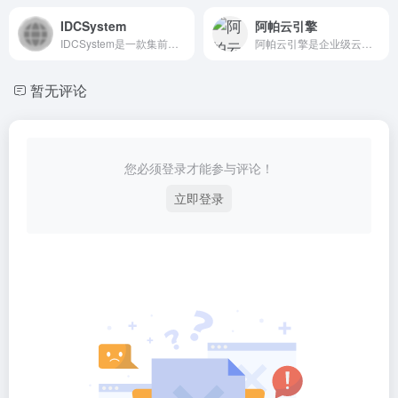
IDCSystem
阿帕云引擎
IDCSystem是一款集前台销售系统、产品业务管理系统、财务结算系统、用户服务管理系统及售后服务管理系统于一身的IDC综合业务管理平台系统。凭借自动化、智能化、模块化及开放式的设计理念，可让您在系统平台上销售和管理所有的IDC业务，如：VPS云主机、域名注册、虚拟主机空间、服务器租用托管、SSL证
阿帕云引擎是企业级云管理操作系统,主要面向智能化数据中心,通过通过控制器提供的api来管理包括计算，存储，网络在内的数据中心的各种资源。我们始终致力于高品质IDC行业软件的开发和创新，为中国的IDC公司提供全方位的云化解决方案及专业的业务管理软件。
暂无评论
您必须登录才能参与评论！
立即登录