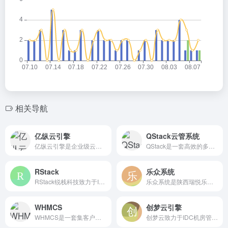
相关导航
亿纵云引擎
QStack云管系统
亿纵云引擎是企业级云管理操作系统,主要面向智能化数据中心,通过通过提供的api来管理包括计算，存储，网络在内的数据中心的各种资源，为中国的IDC公司提供全方位的云化解决方案及专业的IDC业务管理软件。
QStack是一套高效的多云管理系统，不仅拥有更加全面产品矩阵-涵盖服务器、云主机、代理ip等多种云产品管理运维和安全存储； 而且还支持对接运营众多公有云厂商产品资源。
RStack
乐众系统
RStack锐栈科技致力于IDC机房管理系统、云服务器主机管理系统软件及IDC财务管理销售系统、面向数据中心,运维管理,云主机,云虚拟主机,机房自动化提供新一代数据中设备管理系统,it运维管理软件,我们坚持做最简单最好用的IDC系统和软件，让您在最短的时间内就可以搭建好一个功能强大的IDC管理平台。
乐众系统是陕西瑞悦乐众软件有限公司旗下的乐众团队推出的一款IDC财务管理系统，拥有财务主控系统、Hyper-V被控、机房自动化、KVM被控、IIS被控、CDN被控。财务系统集成了主控被控一体化操作，实现了一套产品自生产自销售的全功能IDC管理系统
WHMCS
创梦云引擎
WHMCS是一套集客户管理、财务和帮助系统为一身的在线交易软件。 主机商可以在WHMCS中轻松实现客户信息管理、帮助系统管理、客户订单管理、客户主机及域名等产品的管理。 WHMCS支持当今最流行的主机控制面板如cPanel和Plesk等。 WHMCS支持多种语言，能够整合多种支付网关如Paypal、
创梦云致力于IDC机房管理系统、云服务器主机管理系统软件及IDC财务管理销售系统、面向数据中心,运维管理,云主机,云虚拟主机,机房自动化提供新一代数据中设备管理系统,it运维管理软件,我们坚持做最简单最好用的IDC系统和软件，让您在最短的时间内就可以搭建好一个功能强大的IDC管理平台。