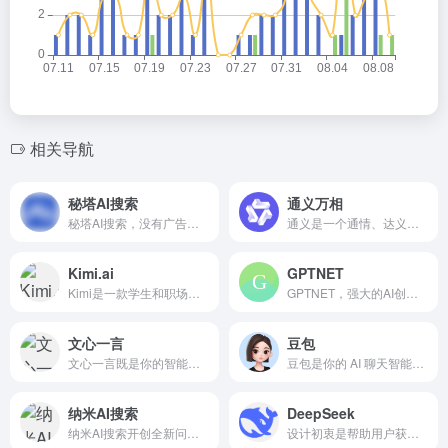
相关导航
秘塔AI搜索
通义万相
秘塔AI搜索，没有广告，直达结果
通义是一个通情、达义的国产AI模型，可以帮你解答问题、文档阅读、联网搜索并写作总结，最多支持1000万字的文档速读。通义tongyi.ai_你的全能AI助手
Kimi.ai
GPTNET
Kimi是一款学生和职场人的新质生产力工具，帮你解读论文，策划方案，创作小说，写代码查BUG，多语言翻译，有问题问Kimi，一键解决你的所有难题
GPTNET，强大的AI创作平台！集成GPT-4、文心一言、智谱等领先大模型，以及NIJI、Midjourney等前沿图像生成技术。GPTNET提供精准的语言理解和强大的AI绘画功能，助你轻松创作，提升效率。释放你的创造力，从GPTNET开始！
文心一言
豆包
文心一言既是你的智能伙伴，可以陪你聊天、回答问题、画图识图；也是你的AI助手，可以提供灵感、撰写文案、阅读文档、智能翻译，帮你高效完成工作和学习任务。
豆包是你的 AI 聊天智能对话问答助手，写作文案翻译情感陪伴编程全能工具。豆包为你答疑解惑，提供灵感，辅助创作，也可以和你畅聊任何你感兴趣的话题。
纳米AI搜索
DeepSeek
纳米AI搜索开创全新问答方式，没有套路，直接给答案，让搜索变得简单直观！拍照问、语音搜、听答案，让搜索随心所欲，智慧触手可得。
设计初衷是帮助用户获取信息、解答问题、提供建议和执行各种任务。我能够处理多种类型的查询，包括但不限于事实性问题、语言翻译、学习辅导、生活建议等。