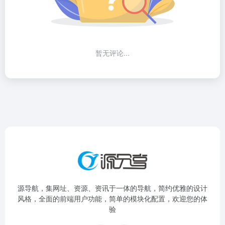
暂无评论...
源导航，集网址、资源、资讯于一体的导航，简约优雅的设计
风格，全面的前端用户功能，简单的模块化配置，欢迎您的体
验