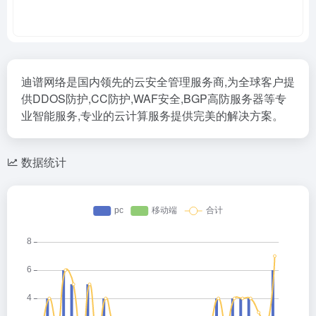
迪谱网络是国内领先的云安全管理服务商,为全球客户提
供DDOS防护,CC防护,WAF安全,BGP高防服务器等专
业智能服务,专业的云计算服务提供完美的解决方案。
数据统计