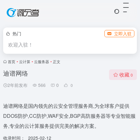
热门
立即入驻
欢迎入驻！
首页
•
云计算
•
云服务器
•
正文
迪谱网络
收藏
0
2年前发布
566
0
0
迪谱网络是国内领先的云安全管理服务商,为全球客户提供
DDOS防护,CC防护,WAF安全,BGP高防服务器等专业智能服
务,专业的云计算服务提供完美的解决方案。
收录时间：
2025-02-12