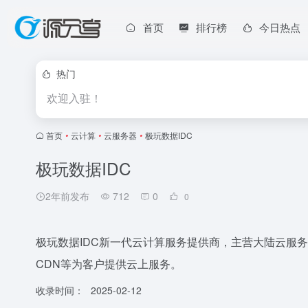
首页
排行榜
今日热点
热门
欢迎入驻！
首页
•
云计算
•
云服务器
•
极玩数据IDC
极玩数据IDC
2年前发布
712
0
0
极玩数据IDC新一代云计算服务提供商，主营大陆云服务
CDN等为客户提供云上服务。
收录时间：
2025-02-12