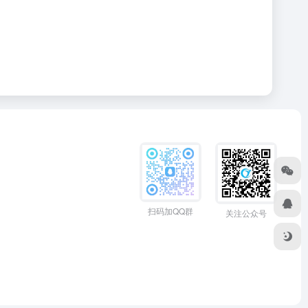
扫码加QQ群
关注公众号