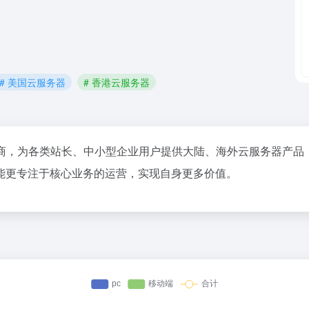
# 美国云服务器
# 香港云服务器
供商，为各类站长、中小型企业用户提供大陆、海外云服务器产品
能更专注于核心业务的运营，实现自身更多价值。