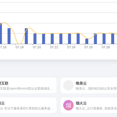
橙互联
唯美云
美橙互联是icann和cnnic双认证星级域名注册机构，专业的建站推广saas服务平台，提供域名注册、企业建站、营销推广、企业邮箱、云主机等企业互联网saas云服务，服务企业超十年，企业身边的建站推广专家！
盾云
烟火云
安盾云-专注于服务器IDC系统的云服务提供商。我们致力于为企业和个人用户提供安全、稳定、高效的云服务解决方案。通过我们的高性能计算、安全存储、弹性扩展和自动化管理等服务，您可以轻松构建和管理您的业务应用。我们的专业团队提供24/7技术支持和业务连续性保障，确保您的业务顺利运行。选择安盾云，选择云服务
烟火云_云计算服务_高效安