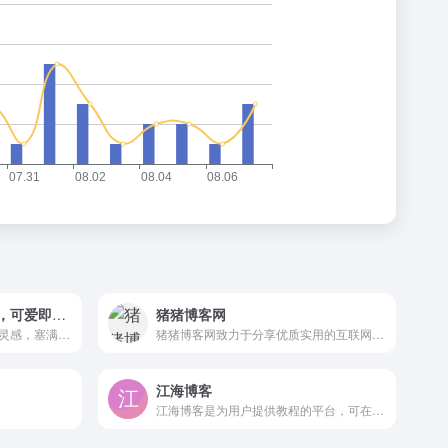
摘星团团—最可爱的博客，可爱即正义
猪猪博客网
以可爱分享技术，用星星点亮灵感，塞满星星的资源糖罐，每一篇博文都用软萌戳中你的好奇心
猪猪博客网致力于分享优质实用的互联网资源，内容包括有网站搭建、建站源码、样式特效、主题美化、实用工具、素材资源、技术教程，致力打造一个IT博客！
江海博客
江海博客是为用户提供教程的平台，可在这里查看你想知道的奥秘。