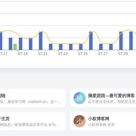
刊啦
外刊啦，属余学习网（waikanl.cn）是一家专注于高中大学学生和教师在线学习与网站搭建知识的网站，我们提供多元化的在线学习课程和外刊资源，包括学习指导、教育素材、在线辅导、课外辅导等。我们还建设了专业的在线问答和社区交流平台，让学生和教师之间能够深入互动、展开讨论，更好地互相帮助，促进彼此之间的
子主页
小权博客网
影子网络是一家免费资源共享平台,专为新手打造的免费共享资源网,来这里璇与你一起访问爱问共享资料平台学习。
小权博客网-首页