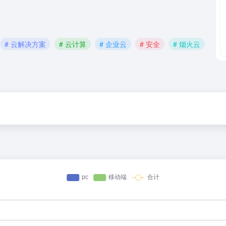
# 云解决方案
# 云计算
# 企业云
# 安全
# 烟火云