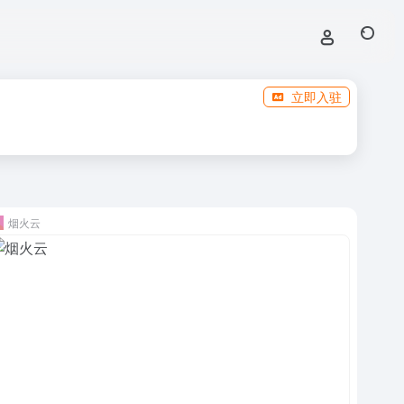
立即入驻
烟火云