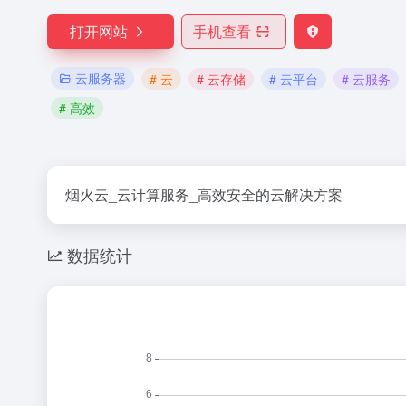
打开网站
手机查看
云服务器
# 云
# 云存储
# 云平台
# 云服务
# 高效
烟火云_云计算服务_高效安全的云解决方案
数据统计