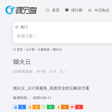
首页
排行榜
今日热点
热门
欢迎入驻！
首页
•
云计算
•
云服务器
•
烟火云
烟火云
2年前发布
1K
0
1
烟火云_云计算服务_高效安全的云解决方案
收录时间：
2025-02-11
0
0
0
0
0