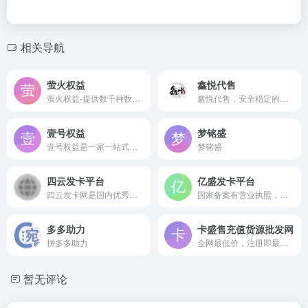
相关导航
萤火权益
鑫悦代售
萤火权益-提供数千种数字权益产品，涵盖影音娱乐、吃喝玩乐、教育阅读、交通出行、阅读办公、通讯服务、生活服务、卡密卡劵、24小时自动充值秒到、官方正规一手货源，已对接3000余款主流数字权益商品。
鑫悦代售，安全稳定的游戏交易平台。主要经营王者荣耀、原神、和平精英、英雄联盟等各大网游账号；商丘市虞都网络科技有限公司从事账号交易服务10年，深耕游戏账号交易行业，结合对行业深入了解，行业痛点，深度定制功能模块，全方位覆盖游戏账号交易业务场景。
壹号权益
梦铭盛
壹号权益是一家一站式数字权益聚合与服务平台。汇聚影音娱乐、生活服务、教育办公、出行餐饮等数千款主流权益商品，提供官方直充、卡密兑换、礼品卡定制等多元服务。支持企业批量采购、API 接口对接及积分商城搭建，更可为个体提供代理创业渠道。以 24 小时高效交付与专业售后保障，链接品牌方、企业与用户，打造便
梦铭盛
四云发卡平台
亿盛发卡平台
四云发卡网是国内优秀自动发卡平台，费率低至3%，6年老平台。提供专业虚拟软件卡密等自动交易服务，正规企业运营平台、客服专业，全年无休7×24小时不间断提供自动发卡服务
国家备案有营业执照，满10元结算无手续费,费率低至4%，免APP安装公众号管理。系统稳定，专业正规运营，技术强硬，客服专业！国内优秀发卡平台，3年运营经验！
多多助力
卡盛售充值货源批发网
拼多多助力
全网最低价，注册即最高等级最低拿货价！全网VIP充值货源商品，腾讯业务等充值
暂无评论