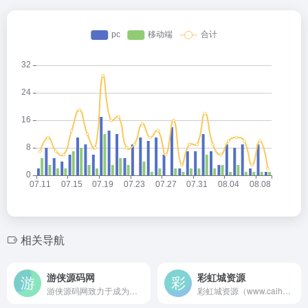
相关导航
游侠源码网
彩虹城资源
游侠源码网致力于成为国内领先的技术资源分享论坛。我们精选并整合全网的优质源码资源和技术教程，包括但不限于游戏源码、网站源码、手机源码、网页源码、app源码、商业源码和小程序源码。我们还提供各种实用的网页模板和游戏架设资源，以及源码下载服务。此外，我们还分享各种实用软件和热门单机游戏下载资源。在游侠源
彩虹城资源（www.caihc.cn）是一个专注于网络创业与网站建设领域的优质平台。如果你渴望搭建自己的网站，却被技术难题困扰，在这里，海量免费建站经验干货等你来探索，从基础的网站架构搭建，到个性化的页面设计技巧，再到后期的网站维护要点，都有全面且深入的分享，助你轻松迈出建站第一步。