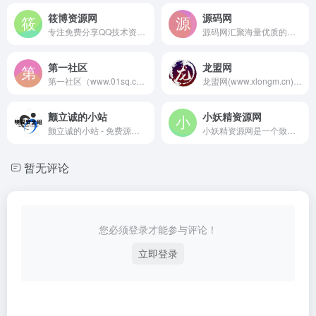
筱博资源网
源码网
专注免费分享QQ技术资源及自学教程，每天坚持分享网络教学技术资源，努力为各位网友呈现优质的资源，需要各种自学技术教程请来筱博资源教学网
源码网汇聚海量优质的网站源码。这里有适合各种网站类型的源码资源，涵盖多种编程语言和不同功能需求。无论是搭建个人博客、企业官网还是电商平台，都能在这里找到理想的解决方案。我们致力于为站长们提供最新、最实用的源码，助力站长轻松打造独具特色的网站，我们持续更新，为站长们的建站之旅保驾护航。
第一社区
龙盟网
第一社区（www.01sq.com）优秀的资源社区平台、第一资源网、专注源代码分享、高度聚合资源、致力于打造全网最高质量资源平台！努力成为真正的第一社区。
龙盟网(www.xlongm.cn)每天为大家更新各种免费网站模板,整站源码,设计素材,建站视频,自学教程等资源;找资源,就上龙盟网！
颤立诚的小站
小妖精资源网
颤立诚的小站 - 免费源码分享，每天不定时分享源码，专注免费源码，无任何收费
小妖精资源网是一个致力于提供免费技术教程、游戏资源、绿色软件、建站源码等高质量内容的个人独立网站，为站长提供一站式资源下载。
暂无评论
您必须登录才能参与评论！
立即登录