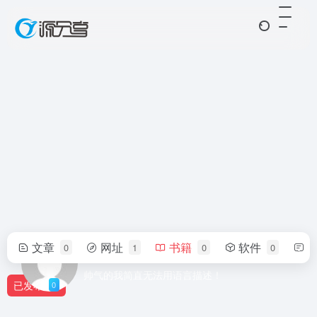
文章
网址
书籍
软件
0
1
0
0
LengYu.
帅气的我简直无法用语言描述！
已发布
0