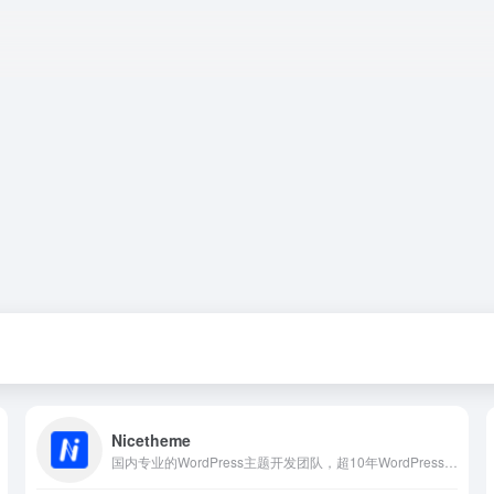
Nicetheme
国内专业的WordPress主题开发团队，超10年WordPress开发经验，专注于为企业及个人开发WordPress主题、小程序等，并提供有保障的维护及售后，做高品质WordPress网站认准nicetheme®奈思主题。