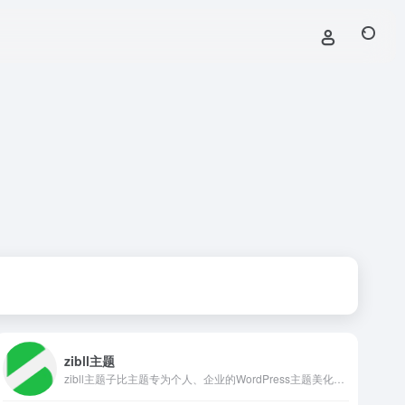
zibll主题
zibll主题子比主题专为个人、企业的WordPress主题美化设计开发，wp主题采用简约优雅的设计风格搭配强大的商城功能以及易用的模块化配置，成为更加适合中文wordpress商城主题模板、wordpress企业主题模板、wordpress博客主题模板。