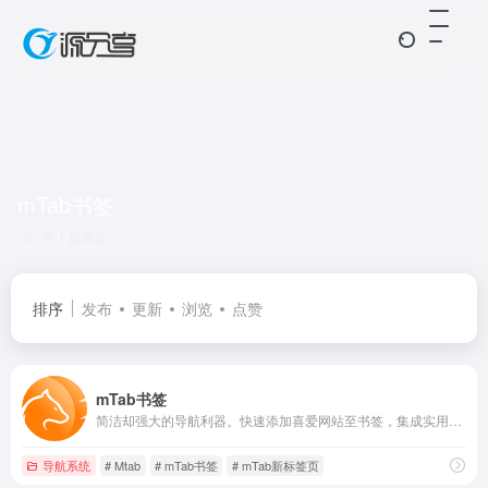
mTab书签
共 1 篇网址
排序
发布
更新
浏览
点赞
mTab书签
简洁却强大的导航利器。快速添加喜爱网站至书签，集成实用插件，数据跨设备同步备份，让收藏无处不在。无论何地，始终随心所浏览。绝佳起始页，您浏览的完美选择
导航系统
# Mtab
# mTab书签
# mTab新标签页