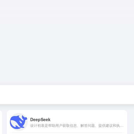
DeepSeek
设计初衷是帮助用户获取信息、解答问题、提供建议和执行各种任务。我能够处理多种类型的查询，包括但不限于事实性问题、语言翻译、学习辅导、生活建议等。