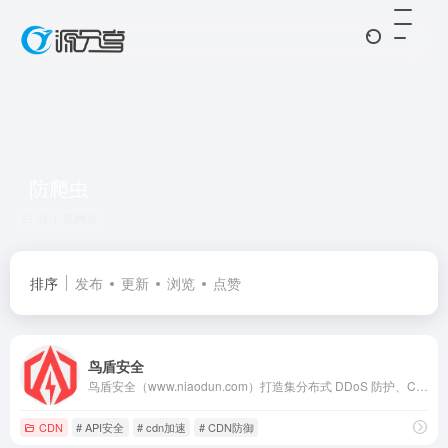
防爬虫
共 1 篇网址
排序
发布
更新
浏览
点赞
鸟盾安全
鸟盾安全（www.niaodun.com）打造集分布式 DDoS 防护、CC 防护、WAF 防护、BOT 行为分析为一体的安全加速解决方案。我全面保护您的在线资产，防止DDoS攻击、CC攻击和爬虫侵扰。我们的高防服务器和游戏盾确保您的网站在任何情况下都能快速稳定运行。通过CDN加速和API安全防护，
CDN
# API安全
# cdn加速
# CDN防御