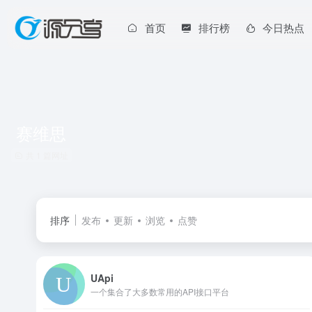
首页
排行榜
今日热点
赛维思
共 1 篇网址
排序
发布
更新
浏览
点赞
UApi
一个集合了大多数常用的API接口平台