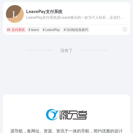
LeavePay支付系统
LeavePay支付系统是Leave推出的一款为个人站长，企业打造的专业聚合免签支付系统,以卓越的系统性能,个性的后台操作,丰富的系统功能,解决个人站长知识付费、运营赞助的难题,更便捷的监控方式,更优的产品质量,更可靠的服务态度,值得您的选择!
支付系统
# leave
# LeavePay
# QQ钱包免签约
没有了
源导航，集网址、资源、资讯于一体的导航，简约优雅的设计