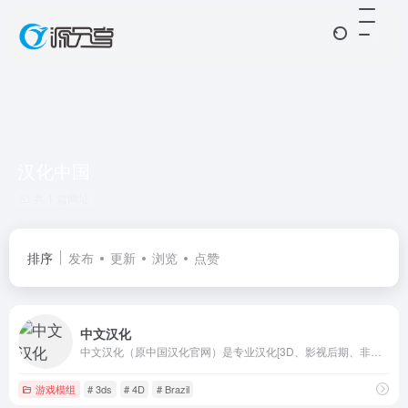
汉化中国
共 1 篇网址
排序
发布
更新
浏览
点赞
中文汉化
中文汉化（原中国汉化官网）是专业汉化[3D、影视后期、非编]常用软件及高级渲染器等外挂插件，专业制作晴窗汉化字典包，CG中文教程制作，CG资源共享
游戏模组
# 3ds
# 4D
# Brazil