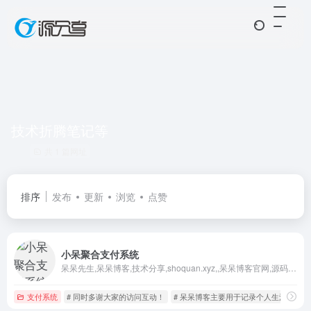
技术折腾笔记等
共 1 篇网址
排序
发布
更新
浏览
点赞
小呆聚合支付系统
呆呆先生,呆呆博客,技术分享,shoquan.xyz,,呆呆博客官网,源码分享,dai支付,小呆,支付通道,游戏通道
支付系统
# 同时多谢大家的访问互动！
# 呆呆博客主要用于记录个人生活爱好折