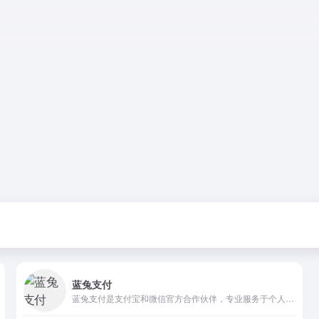
蓝兔支付
蓝兔支付是支付宝和微信官方合作伙伴，专业服务于个人的正规、安全、稳定、可靠的官方支付接口，方便个人创业者通过API进行网站收款。