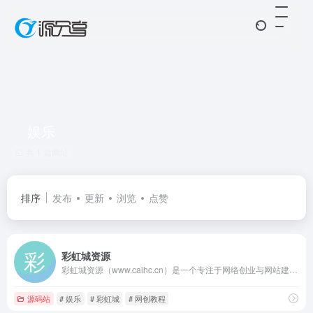
娱乐
共 1 篇网址
排序
发布
更新
浏览
点赞
彩虹城资源
彩虹城资源（www.caihc.cn）是一个专注于网络创业与网站建设领域的优质平台。如果你渴望搭建自己的网站，却被技术难题困扰，在这里，海量免费建站经验干货等你来探索，从基础的网站架构搭建，到个性化的页面设计技巧，再到后期的网站维护要点，都有全面且深入的分享，助你轻松迈出建站第一步。
源码站
# 娱乐
# 彩虹城
# 网创教程