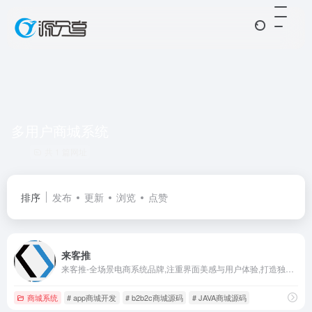
多用户商城系统
共 1 篇网址
排序
发布
更新
浏览
点赞
来客推
来客推-全场景电商系统品牌,注重界面美感与用户体验,打造独特电商系统生态圈。 主营业务：开源免费小程序商城系统,电商小程序,多租户多用户商城源码,SaaS电商系统,电商软件定制服务,app商城开发及高端电商系统开发等服务,前方荆棘成林,吾亦奋勇前行,我为来客代言！
商城系统
# app商城开发
# b2b2c商城源码
# JAVA商城源码