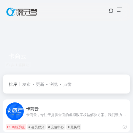
卡商云
共 1 篇网址
排序
发布
更新
浏览
点赞
卡商云
卡商云，专注于提供全面的虚拟数字权益解决方案。我们致力于满足企业与个人的多元化需求，供应权益卡券、虚拟充值、游戏点卡、影音会员等丰富产品，同时为企业提供专业的数字产品销售、电商私域流量变现、营销赠礼、企业福利、会员积分消耗、礼品卡定制以及API接入等一站式解决方案，助力企业持续增长与开拓。
商城系统
# 会员积分
# 充值中心
# 兑换码