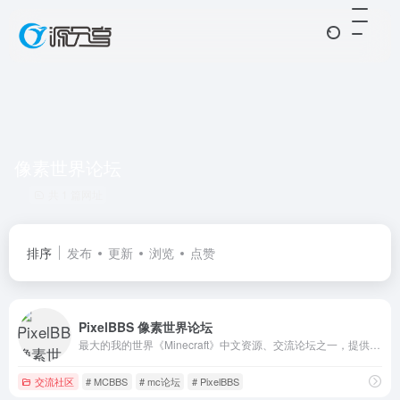
像素世界论坛
共 1 篇网址
排序
发布
更新
浏览
点赞
PixelBBS 像素世界论坛
最大的我的世界《Minecraft》中文资源、交流论坛之一，提供优质我的世界服务器和联机资源的社区，以及最新的我的世界新闻资讯，不断为广大玩家、服主提供优质的论坛服务。Minecraft圈内知名人气论坛，面向服主、玩家等群体开放，在此可以与他人交流、分享我的世界游戏经验。未来还将不断向泰拉瑞亚、饥荒
交流社区
# MCBBS
# mc论坛
# PixelBBS