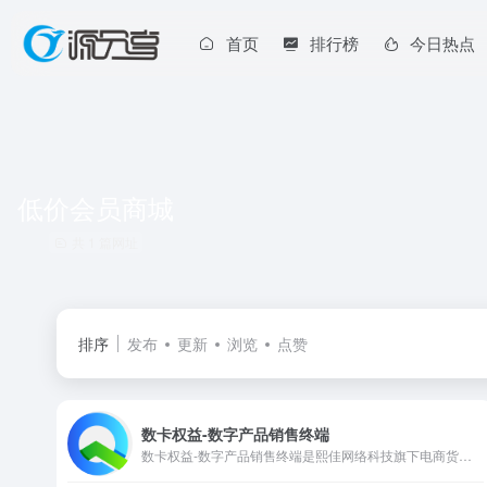
首页
排行榜
今日热点
低价会员商城
共 1 篇网址
排序
发布
更新
浏览
点赞
数卡权益-数字产品销售终端
数卡权益-数字产品销售终端是熙佳网络科技旗下电商货源终端平台。系统数千种数字权益产品，涵盖影音娱乐、吃喝玩乐、教育阅读、交通出行、阅读办公、通讯服务、生活服务、红包封面、知识付费、卡密卡劵等。已累计上架2万余款数字权益商品，免费提供电商(淘宝、拼多多、京东、闲鱼、得物、小红书、微店等)API对接服务