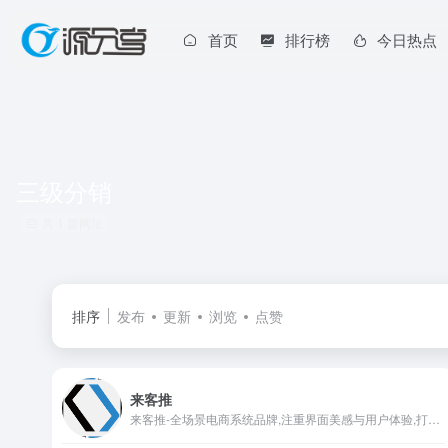
首页
排行榜
今日热点
三级分销
共 1 篇网址
排序
发布
更新
浏览
点赞
来客推
来客推-全场景电商系统品牌,注重界面美感与用户体验,打造独特电商系统生态圈。 主营业务：开源免费小程序商城系统,电商小程序,多租户多用户商城源码,SaaS电商系统,电商软件定制服务,app商城开发及高端电商系统开发等服务,前方荆棘成林,吾亦奋勇前行,我为来客代言！