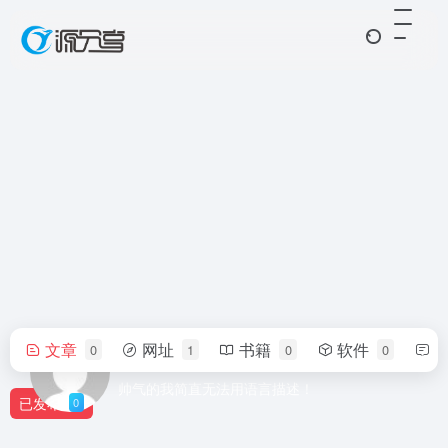
文章
网址
书籍
软件
0
1
0
0
3267972560
帅气的我简直无法用语言描述！
已发布
0