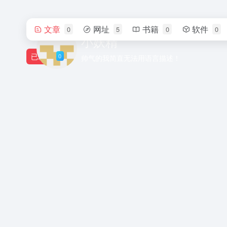
文章
网址
书籍
软件
0
5
0
0
小妖精
已发布
0
帅气的我简直无法用语言描述！