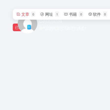
文章
网址
书籍
软件
0
1
0
0
caonima
已发布
0
帅气的我简直无法用语言描述！