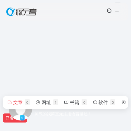
文章
网址
书籍
软件
0
1
0
0
001128
帅气的我简直无法用语言描述！
已发布
0